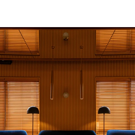
deo
Nueva página
More